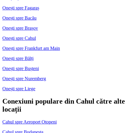
Onești spre Fagaraș
Onești spre Bacău
Onești spre Brașov
Onești spre Cahul
Onești spre Frankfurt am Main
Onești spre Bălți
Onești spre Bușteni
Onești spre Nuremberg
Onești spre Liege
Conexiuni populare din Cahul către alte
locații
Cahul spre Aeroport Otopeni
Cahul spre Budapesta