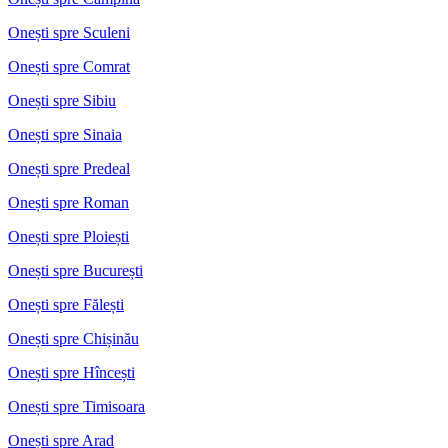
Onești spre Sculeni
Onești spre Comrat
Onești spre Sibiu
Onești spre Sinaia
Onești spre Predeal
Onești spre Roman
Onești spre Ploiești
Onești spre București
Onești spre Fălești
Onești spre Chișinău
Onești spre Hîncești
Onești spre Timisoara
Onești spre Arad