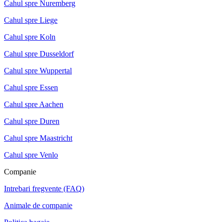
Cahul spre Nuremberg
Cahul spre Liege
Cahul spre Koln
Cahul spre Dusseldorf
Cahul spre Wuppertal
Cahul spre Essen
Cahul spre Aachen
Cahul spre Duren
Cahul spre Maastricht
Cahul spre Venlo
Companie
Intrebari fregvente (FAQ)
Animale de companie