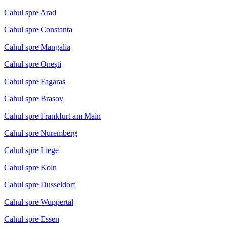
Cahul spre Arad
Cahul spre Constanța
Cahul spre Mangalia
Cahul spre Onești
Cahul spre Fagaraș
Cahul spre Brașov
Cahul spre Frankfurt am Main
Cahul spre Nuremberg
Cahul spre Liege
Cahul spre Koln
Cahul spre Dusseldorf
Cahul spre Wuppertal
Cahul spre Essen