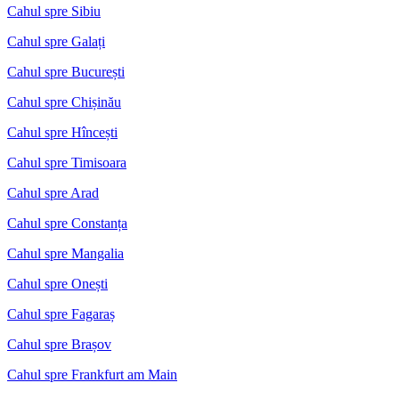
Cahul spre Sibiu
Cahul spre Galați
Cahul spre București
Cahul spre Chișinău
Cahul spre Hîncești
Cahul spre Timisoara
Cahul spre Arad
Cahul spre Constanța
Cahul spre Mangalia
Cahul spre Onești
Cahul spre Fagaraș
Cahul spre Brașov
Cahul spre Frankfurt am Main