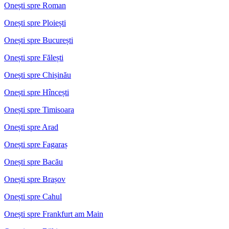
Onești spre Roman
Onești spre Ploiești
Onești spre București
Onești spre Fălești
Onești spre Chișinău
Onești spre Hîncești
Onești spre Timisoara
Onești spre Arad
Onești spre Fagaraș
Onești spre Bacău
Onești spre Brașov
Onești spre Cahul
Onești spre Frankfurt am Main