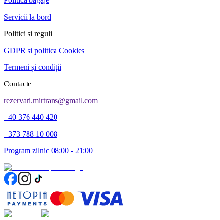
Politica bagaje
Servicii la bord
Politici si reguli
GDPR si politica Cookies
Termeni și condiții
Contacte
rezervari.mirtrans@gmail.com
+40 376 440 420
+373 788 10 008
Program zilnic 08:00 - 21:00