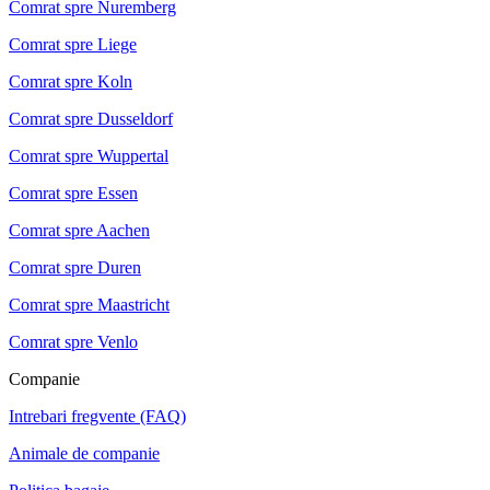
Comrat spre Nuremberg
Comrat spre Liege
Comrat spre Koln
Comrat spre Dusseldorf
Comrat spre Wuppertal
Comrat spre Essen
Comrat spre Aachen
Comrat spre Duren
Comrat spre Maastricht
Comrat spre Venlo
Companie
Intrebari fregvente (FAQ)
Animale de companie