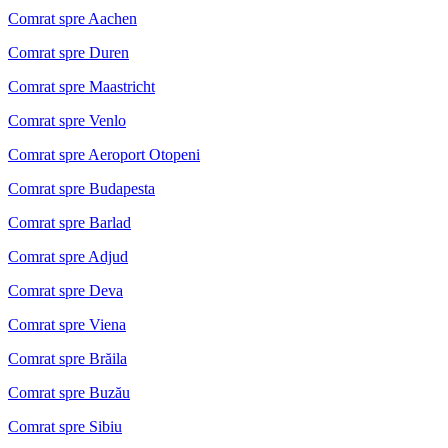
Comrat spre Aachen
Comrat spre Duren
Comrat spre Maastricht
Comrat spre Venlo
Comrat spre Aeroport Otopeni
Comrat spre Budapesta
Comrat spre Barlad
Comrat spre Adjud
Comrat spre Deva
Comrat spre Viena
Comrat spre Brăila
Comrat spre Buzău
Comrat spre Sibiu