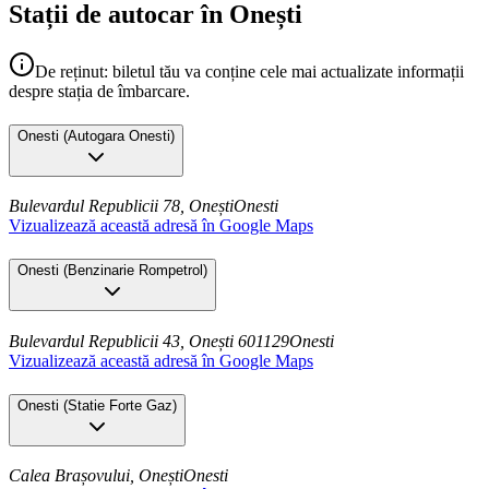
Stații de autocar în Onești
De reținut: biletul tău va conține cele mai actualizate informații
despre stația de îmbarcare.
Onesti
(
Autogara Onesti
)
Bulevardul Republicii 78, Onești
Onesti
Vizualizează această adresă în Google Maps
Onesti
(
Benzinarie Rompetrol
)
Bulevardul Republicii 43, Onești 601129
Onesti
Vizualizează această adresă în Google Maps
Onesti
(
Statie Forte Gaz
)
Calea Brașovului, Onești
Onesti