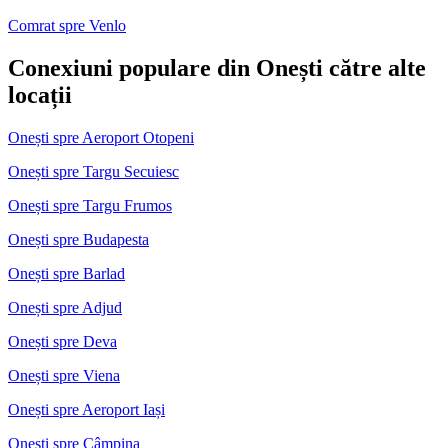
Comrat spre Venlo
Conexiuni populare din Onești către alte
locații
Onești spre Aeroport Otopeni
Onești spre Targu Secuiesc
Onești spre Targu Frumos
Onești spre Budapesta
Onești spre Barlad
Onești spre Adjud
Onești spre Deva
Onești spre Viena
Onești spre Aeroport Iași
Onești spre Câmpina