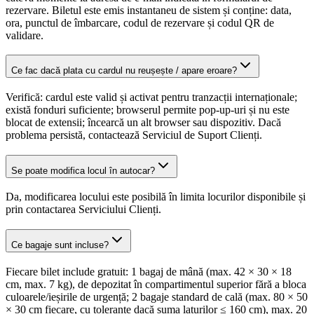
rezervare. Biletul este emis instantaneu de sistem și conține: data,
ora, punctul de îmbarcare, codul de rezervare și codul QR de
validare.
Ce fac dacă plata cu cardul nu reușește / apare eroare?
Verifică: cardul este valid și activat pentru tranzacții internaționale;
există fonduri suficiente; browserul permite pop-up-uri și nu este
blocat de extensii; încearcă un alt browser sau dispozitiv. Dacă
problema persistă, contactează Serviciul de Suport Clienți.
Se poate modifica locul în autocar?
Da, modificarea locului este posibilă în limita locurilor disponibile și
prin contactarea Serviciului Clienți.
Ce bagaje sunt incluse?
Fiecare bilet include gratuit: 1 bagaj de mână (max. 42 × 30 × 18
cm, max. 7 kg), de depozitat în compartimentul superior fără a bloca
culoarele/ieșirile de urgență; 2 bagaje standard de cală (max. 80 × 50
× 30 cm fiecare, cu toleranțe dacă suma laturilor ≤ 160 cm), max. 20