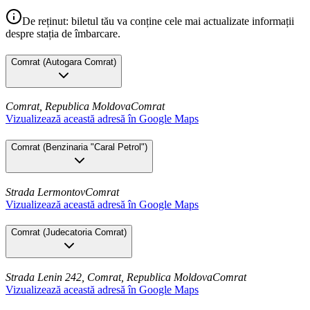
De reținut: biletul tău va conține cele mai actualizate informații
despre stația de îmbarcare.
Comrat
(
Autogara Comrat
)
Comrat, Republica Moldova
Comrat
Vizualizează această adresă în Google Maps
Comrat
(
Benzinaria "Caral Petrol"
)
Strada Lermontov
Comrat
Vizualizează această adresă în Google Maps
Comrat
(
Judecatoria Comrat
)
Strada Lenin 242, Comrat, Republica Moldova
Comrat
Vizualizează această adresă în Google Maps