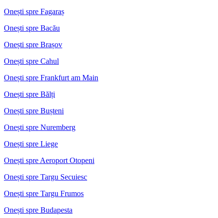
Onești spre Fagaraș
Onești spre Bacău
Onești spre Brașov
Onești spre Cahul
Onești spre Frankfurt am Main
Onești spre Bălți
Onești spre Bușteni
Onești spre Nuremberg
Onești spre Liege
Onești spre Aeroport Otopeni
Onești spre Targu Secuiesc
Onești spre Targu Frumos
Onești spre Budapesta