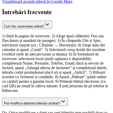
Vizualizează această adresă în Google Maps
Întrebări frecvente
Cum fac rezervarea online?
1) Intră în pagina de rezervare. 2) Alege tipul călătoriei: Dus sau
Dus-întors și numărul de pasageri. 3) În câmpurile Din și Spre,
selectează orașele (ex.: Chișinău → București). 4) Alege data din
calendar și apasă „Caută”. 5) Selectează cursa dorită din rezultate
(verifică orele de plecare/sosire și durata). 6) În formularul de
rezervare: selectează locul (unde opțiunea e disponibilă);
completează Nume, Prenume, Telefon, Email; dacă ai nevoie de
factură, apasă „Adaugă adresa de facturare” și completează datele;
introdu codul promoțional (dacă ai) și apasă „Aplică”. 7) Bifează
acordul cu Termenii și condițiile. 8) Apasă „Plătește” (plată online
cu cardul) pentru a garanta locul. 9) Primești biletul electronic (cu
cod QR) pe email în câteva minute; îl poți prezenta de pe telefon la
îmbarcare.
Pot modifica data/ora biletului achitat?
Da. Orice modificare a datei sau orei biletului este posibilă doar cu