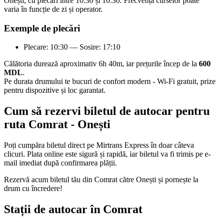
Onești, cu plecări între 10:30 și 10:30. Frecvența curselor poate
varia în funcție de zi și operator.
Exemple de plecări
Plecare: 10:30 — Sosire: 17:10
Călătoria durează aproximativ 6h 40m, iar prețurile încep de la
600
MDL
.
Pe durata drumului te bucuri de confort modern - Wi-Fi gratuit, prize
pentru dispozitive și loc garantat.
Cum să rezervi biletul de autocar pentru
ruta Comrat - Onești
Poți cumpăra biletul direct pe Mirtrans Express în doar câteva
clicuri. Plata online este sigură și rapidă, iar biletul va fi trimis pe e-
mail imediat după confirmarea plății.
Rezervă acum biletul tău din Comrat către Onești și pornește la
drum cu încredere!
Stații de autocar în Comrat