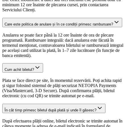
minimum 12 ore înainte de plecarea cursei, prin contactarea
Serviciului Clienți.
Care este politica de anulare și în ce condiții primesc rambursare?
Anularea se poate face până la 12 ore înainte de ora de plecare
programată. Rambursare integrală: dacă anularea este făcută în
termenul menționat, contravaloarea biletului se rambursează integral
pe același card utilizat la plată, în 1–7 zile lucrătoare (în funcție de
banca emitentă).
Cum achit biletul?
Plata se face direct pe site, în momentul rezervării. Poți achita rapid
și sigur folosind sistemul de plăți securizat NETOPIA Payments
(Visa/Mastercard, 3-D Secure). După confirmarea plății, biletul
electronic (cu cod QR) se trimite automat pe e-mail.
În cât timp primesc biletul după plată și unde îl găsesc?
După efectuarea plății online, biletul electronic se trimite automat în
câteva momente la adresa de e-mail indicată în formularul de