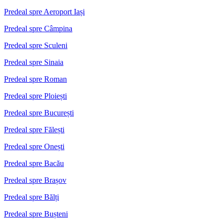
Predeal spre Aeroport Iași
Predeal spre Câmpina
Predeal spre Sculeni
Predeal spre Sinaia
Predeal spre Roman
Predeal spre Ploiești
Predeal spre București
Predeal spre Fălești
Predeal spre Onești
Predeal spre Bacău
Predeal spre Brașov
Predeal spre Bălți
Predeal spre Bușteni