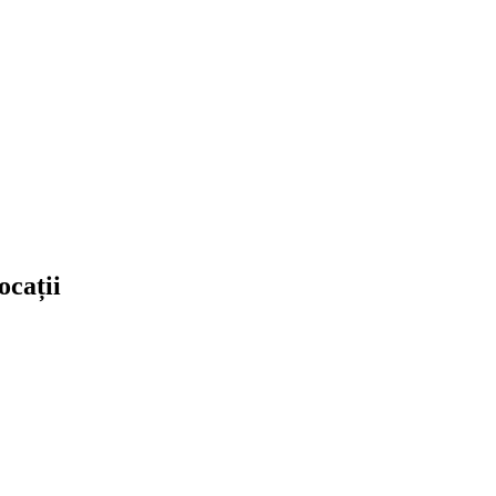
ocații