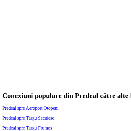
Conexiuni populare din Predeal către alte l
Predeal spre Aeroport Otopeni
Predeal spre Targu Secuiesc
Predeal spre Targu Frumos