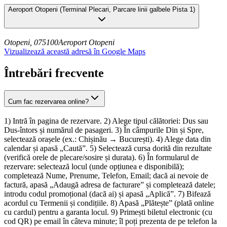
Aeroport Otopeni
(
Terminal Plecari, Parcare linii galbele Pista 1
)
Otopeni, 075100
Aeroport Otopeni
Vizualizează această adresă în Google Maps
Întrebări frecvente
Cum fac rezervarea online?
1) Intră în pagina de rezervare. 2) Alege tipul călătoriei: Dus sau
Dus-întors și numărul de pasageri. 3) În câmpurile Din și Spre,
selectează orașele (ex.: Chișinău → București). 4) Alege data din
calendar și apasă „Caută”. 5) Selectează cursa dorită din rezultate
(verifică orele de plecare/sosire și durata). 6) În formularul de
rezervare: selectează locul (unde opțiunea e disponibilă);
completează Nume, Prenume, Telefon, Email; dacă ai nevoie de
factură, apasă „Adaugă adresa de facturare” și completează datele;
introdu codul promoțional (dacă ai) și apasă „Aplică”. 7) Bifează
acordul cu Termenii și condițiile. 8) Apasă „Plătește” (plată online
cu cardul) pentru a garanta locul. 9) Primești biletul electronic (cu
cod QR) pe email în câteva minute; îl poți prezenta de pe telefon la