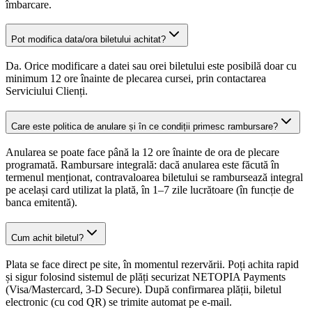
îmbarcare.
Pot modifica data/ora biletului achitat?
Da. Orice modificare a datei sau orei biletului este posibilă doar cu
minimum 12 ore înainte de plecarea cursei, prin contactarea
Serviciului Clienți.
Care este politica de anulare și în ce condiții primesc rambursare?
Anularea se poate face până la 12 ore înainte de ora de plecare
programată. Rambursare integrală: dacă anularea este făcută în
termenul menționat, contravaloarea biletului se rambursează integral
pe același card utilizat la plată, în 1–7 zile lucrătoare (în funcție de
banca emitentă).
Cum achit biletul?
Plata se face direct pe site, în momentul rezervării. Poți achita rapid
și sigur folosind sistemul de plăți securizat NETOPIA Payments
(Visa/Mastercard, 3-D Secure). După confirmarea plății, biletul
electronic (cu cod QR) se trimite automat pe e-mail.