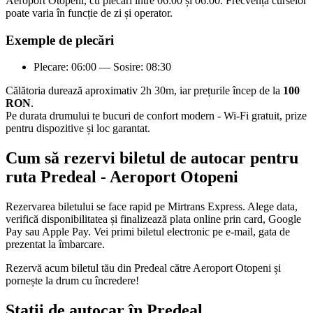
Aeroport Otopeni, cu plecări între 06:00 și 06:00. Frecvența curselor
poate varia în funcție de zi și operator.
Exemple de plecări
Plecare: 06:00 — Sosire: 08:30
Călătoria durează aproximativ 2h 30m, iar prețurile încep de la
100
RON
.
Pe durata drumului te bucuri de confort modern - Wi-Fi gratuit, prize
pentru dispozitive și loc garantat.
Cum să rezervi biletul de autocar pentru
ruta Predeal - Aeroport Otopeni
Rezervarea biletului se face rapid pe Mirtrans Express. Alege data,
verifică disponibilitatea și finalizează plata online prin card, Google
Pay sau Apple Pay. Vei primi biletul electronic pe e-mail, gata de
prezentat la îmbarcare.
Rezervă acum biletul tău din Predeal către Aeroport Otopeni și
pornește la drum cu încredere!
Stații de autocar în Predeal