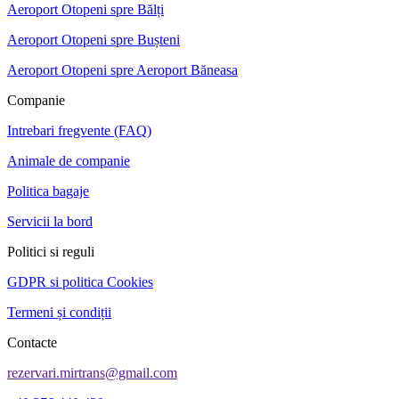
Aeroport Otopeni spre Bălți
Aeroport Otopeni spre Bușteni
Aeroport Otopeni spre Aeroport Băneasa
Companie
Intrebari fregvente (FAQ)
Animale de companie
Politica bagaje
Servicii la bord
Politici si reguli
GDPR si politica Cookies
Termeni și condiții
Contacte
rezervari.mirtrans@gmail.com