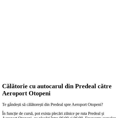
Călătorie cu autocarul din Predeal către
Aeroport Otopeni
Te gândești să călătorești din Predeal spre Aeroport Otopeni?
În funcție de cursă, pot exista plecări zilnice pe ruta Predeal și