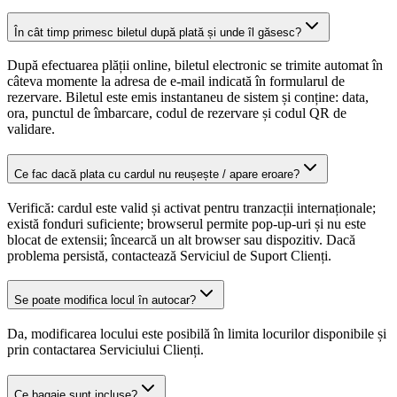
În cât timp primesc biletul după plată și unde îl găsesc?
După efectuarea plății online, biletul electronic se trimite automat în
câteva momente la adresa de e-mail indicată în formularul de
rezervare. Biletul este emis instantaneu de sistem și conține: data,
ora, punctul de îmbarcare, codul de rezervare și codul QR de
validare.
Ce fac dacă plata cu cardul nu reușește / apare eroare?
Verifică: cardul este valid și activat pentru tranzacții internaționale;
există fonduri suficiente; browserul permite pop-up-uri și nu este
blocat de extensii; încearcă un alt browser sau dispozitiv. Dacă
problema persistă, contactează Serviciul de Suport Clienți.
Se poate modifica locul în autocar?
Da, modificarea locului este posibilă în limita locurilor disponibile și
prin contactarea Serviciului Clienți.
Ce bagaje sunt incluse?