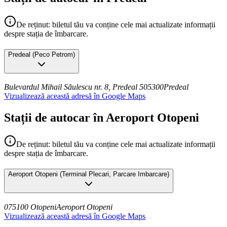
De reținut: biletul tău va conține cele mai actualizate informații
despre stația de îmbarcare.
Predeal
(
Peco Petrom
)
Bulevardul Mihail Săulescu nr. 8, Predeal 505300
Predeal
Vizualizează această adresă în Google Maps
Stații de autocar în Aeroport Otopeni
De reținut: biletul tău va conține cele mai actualizate informații
despre stația de îmbarcare.
Aeroport Otopeni
(
Terminal Plecari, Parcare Imbarcare
)
075100 Otopeni
Aeroport Otopeni
Vizualizează această adresă în Google Maps