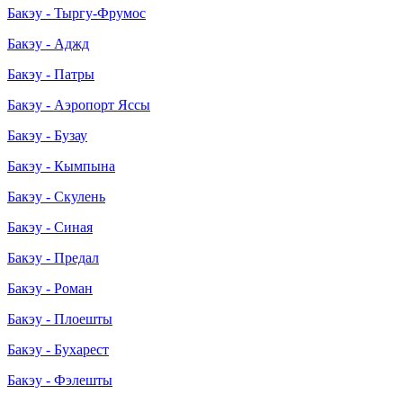
Бакэу - Тыргу-Фрумос
Бакэу - Аджд
Бакэу - Патры
Бакэу - Аэропорт Яссы
Бакэу - Бузау
Бакэу - Кымпына
Бакэу - Скулень
Бакэу - Синая
Бакэу - Предал
Бакэу - Роман
Бакэу - Плоешты
Бакэу - Бухарест
Бакэу - Фэлешты