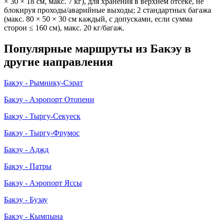
× 30 × 18 см, макс. 7 кг), для хранения в верхнем отсеке, не
блокируя проходы/аварийные выходы; 2 стандартных багажа
(макс. 80 × 50 × 30 см каждый, с допусками, если сумма
сторон ≤ 160 см), макс. 20 кг/багаж.
Популярные маршруты из Бакэу в
другие направления
Бакэу - Рымнику-Сэрат
Бакэу - Аэропорт Отопени
Бакэу - Тыргу-Секуеск
Бакэу - Тыргу-Фрумос
Бакэу - Аджд
Бакэу - Патры
Бакэу - Аэропорт Яссы
Бакэу - Бузау
Бакэу - Кымпына