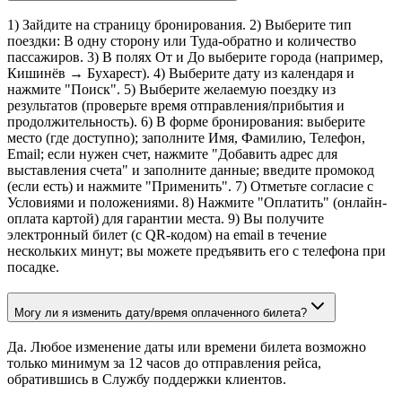
1) Зайдите на страницу бронирования. 2) Выберите тип
поездки: В одну сторону или Туда-обратно и количество
пассажиров. 3) В полях От и До выберите города (например,
Кишинёв → Бухарест). 4) Выберите дату из календаря и
нажмите "Поиск". 5) Выберите желаемую поездку из
результатов (проверьте время отправления/прибытия и
продолжительность). 6) В форме бронирования: выберите
место (где доступно); заполните Имя, Фамилию, Телефон,
Email; если нужен счет, нажмите "Добавить адрес для
выставления счета" и заполните данные; введите промокод
(если есть) и нажмите "Применить". 7) Отметьте согласие с
Условиями и положениями. 8) Нажмите "Оплатить" (онлайн-
оплата картой) для гарантии места. 9) Вы получите
электронный билет (с QR-кодом) на email в течение
нескольких минут; вы можете предъявить его с телефона при
посадке.
Могу ли я изменить дату/время оплаченного билета?
Да. Любое изменение даты или времени билета возможно
только минимум за 12 часов до отправления рейса,
обратившись в Службу поддержки клиентов.