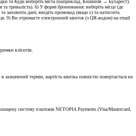
відки та Куди виберіть міста (наприклад, Кишинів → Бухарест).
я та тривалість). 6) У формі бронювання: виберіть місце (де
та заповніть дані; введіть промокод (якщо є) та натисніть
ця. 9) Ви отримаєте електронний квиток (з QR-кодом) на email
римки клієнтів.
в зазначений термін, вартість квитка повністю повертається на
ахищену систему платежів NETOPIA Payments (Visa/Mastercard,