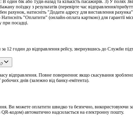
 В один бік або Туди-назад та кількість пасажирів. 3) У полях З
бажану поїздку з результатів (перевірте час відправлення/прибутт
ібен рахунок, натисніть "Додати адресу для виставлення рахунка" 
) Натисніть "Оплатити" (онлайн-оплата карткою) для гарантії міс
у при посадці.
м за 12 годин до відправлення рейсу, звернувшись до Служби підт
в?
асу відправлення. Повне повернення: якщо скасування зроблено 
 робочих днів (залежно від банку-емітента).
ння. Ви можете оплатити швидко та безпечно, використовуючи з
(з QR-кодом) автоматично надсилається на електронну пошту.