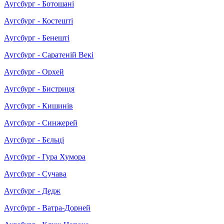
Аугсбург - Ботошані
Аугсбург - Костешті
Аугсбург - Бенешті
Аугсбург - Саратеній Векі
Аугсбург - Орхей
Аугсбург - Бистриця
Аугсбург - Кишинів
Аугсбург - Синжерей
Аугсбург - Бєльці
Аугсбург - Гура Хумора
Аугсбург - Сучава
Аугсбург - Дедж
Аугсбург - Ватра-Дорней