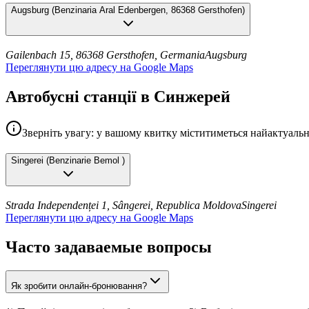
Augsburg
(
Benzinaria Aral Edenbergen, 86368 Gersthofen
)
Gailenbach 15, 86368 Gersthofen, Germania
Augsburg
Переглянути цю адресу на Google Maps
Автобусні станції в Синжерей
Зверніть увагу: у вашому квитку міститиметься найактуальн
Singerei
(
Benzinarie Bemol
)
Strada Independenței 1, Sângerei, Republica Moldova
Singerei
Переглянути цю адресу на Google Maps
Часто задаваемые вопросы
Як зробити онлайн-бронювання?