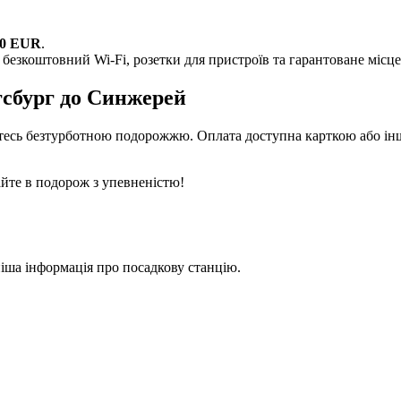
00 EUR
.
безкоштовний Wi-Fi, розетки для пристроїв та гарантоване місце
гсбург до Синжерей
уйтесь безтурботною подорожжю. Оплата доступна карткою або і
айте в подорож з упевненістю!
іша інформація про посадкову станцію.