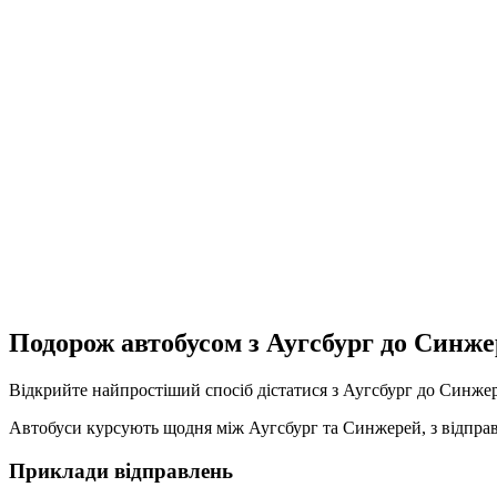
Подорож автобусом з Аугсбург до Синж
Відкрийте найпростіший спосіб дістатися з Аугсбург до Синже
Автобуси курсують щодня між Аугсбург та Синжерей, з відправле
Приклади відправлень