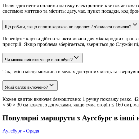
Після здійснення онлайн-платежу електронний квиток автомати
системою миттєво та містить: дату, час, пункт посадки, код бро
Що робити, якщо оплата карткою не вдалася / з'явилася помилка?
Перевірте: картка дійсна та активована для міжнародних транза
пристрій. Якщо проблема зберігається, зверніться до Служби пі
Чи можна змінити місце в автобусі?
Так, зміна місця можлива в межах доступних місць та звернувш
Який багаж включено?
Кожен квиток включає безкоштовно: 1 ручну поклажу (макс. 42 × 
× 50 × 30 см кожен, з допусками, якщо сума сторін ≤ 160 см), ма
Популярні маршрути з Аугсбург в інші
Аугсбург - Орадя