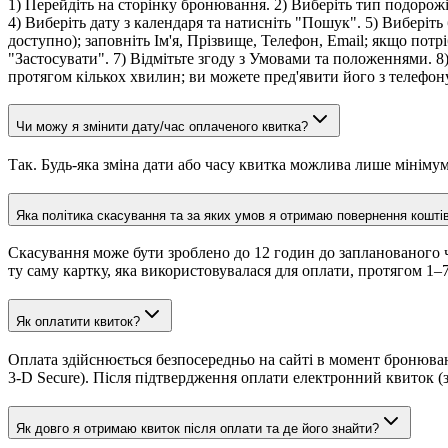
1) Перейдіть на сторінку бронювання. 2) Виберіть тип подорожі:
4) Виберіть дату з календаря та натисніть "Пошук". 5) Виберіть 
доступно); заповніть Ім'я, Прізвище, Телефон, Email; якщо потр
"Застосувати". 7) Відмітьте згоду з Умовами та положеннями. 8
протягом кількох хвилин; ви можете пред'явити його з телефон
Чи можу я змінити дату/час оплаченого квитка?
Так. Будь-яка зміна дати або часу квитка можлива лише мініму
Яка політика скасування та за яких умов я отримаю повернення кошті
Скасування може бути зроблено до 12 годин до запланованого ч
ту саму картку, яка використовувалася для оплати, протягом 1–7
Як оплатити квиток?
Оплата здійснюється безпосередньо на сайті в момент бронюва
3-D Secure). Після підтвердження оплати електронний квиток 
Як довго я отримаю квиток після оплати та де його знайти?