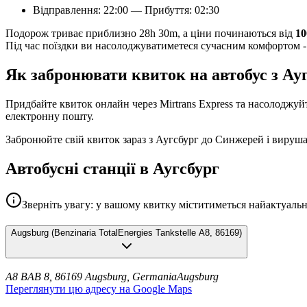
Відправлення: 22:00 — Прибуття: 02:30
Подорож триває приблизно 28h 30m, а ціни починаються від
1
Під час поїздки ви насолоджуватиметеся сучасним комфортом - 
Як забронювати квиток на автобус з Ау
Придбайте квиток онлайн через Mirtrans Express та насолодж
електронну пошту.
Забронюйте свій квиток зараз з Аугсбург до Синжерей і вируш
Автобусні станції в Аугсбург
Зверніть увагу: у вашому квитку міститиметься найактуальн
Augsburg
(
Benzinaria TotalEnergies Tankstelle A8, 86169
)
A8 BAB 8, 86169 Augsburg, Germania
Augsburg
Переглянути цю адресу на Google Maps