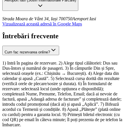
Aeroport Iasi
(
Sosiri Internationale Parcare
)
Strada Moara de Vânt 34, Iași 700750
Aeroport Iasi
Vizualizează această adresă în Google Maps
Întrebări frecvente
Cum fac rezervarea online?
1) Intră în pagina de rezervare. 2) Alege tipul călătoriei: Dus sau
Dus-întors și numărul de pasageri. 3) În câmpurile Din și Spre,
selectează orașele (ex.: Chișinău → București). 4) Alege data din
calendar și apasă „Caută”. 5) Selectează cursa dorită din rezultate
(verifică orele de plecare/sosire și durata). 6) În formularul de
rezervare: selectează locul (unde opțiunea e disponibilă);
completează Nume, Prenume, Telefon, Email; dacă ai nevoie de
factură, apasă „Adaugă adresa de facturare” și completează datele;
introdu codul promoțional (dacă ai) și apasă „Aplică”. 7) Bifează
acordul cu Termenii și condițiile. 8) Apasă „Plătește” (plată online
cu cardul) pentru a garanta locul. 9) Primești biletul electronic (cu
cod QR) pe email în câteva minute; îl poți prezenta de pe telefon la
îmbarcare.