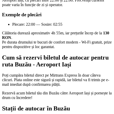
Aeroport Iași, cu plecări între 22:00 și 22:00. Frecvența curselor
poate varia în funcție de zi și operator.
Exemple de plecări
Plecare: 22:00 — Sosire: 02:55
Călătoria durează aproximativ 4h 55m, iar prețurile încep de la
130
RON
.
Pe durata drumului te bucuri de confort modern - Wi-Fi gratuit, prize
pentru dispozitive și loc garantat.
Cum să rezervi biletul de autocar pentru
ruta Buzău - Aeroport Iași
Poți cumpăra biletul direct pe Mirtrans Express în doar câteva
clicuri. Plata online este sigură și rapidă, iar biletul va fi trimis pe e-
mail imediat după confirmarea plății.
Rezervă acum biletul tău din Buzău către Aeroport Iași și pornește la
drum cu încredere!
Stații de autocar în Buzău