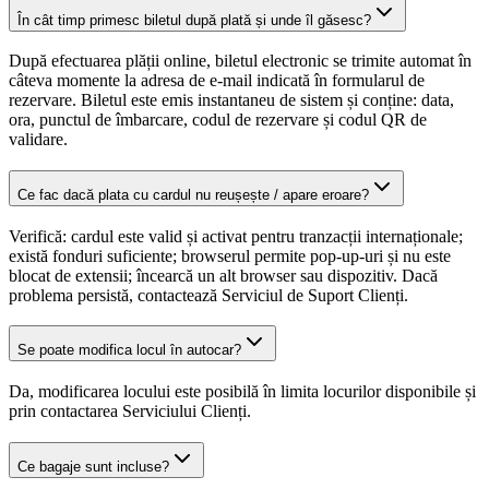
În cât timp primesc biletul după plată și unde îl găsesc?
După efectuarea plății online, biletul electronic se trimite automat în
câteva momente la adresa de e-mail indicată în formularul de
rezervare. Biletul este emis instantaneu de sistem și conține: data,
ora, punctul de îmbarcare, codul de rezervare și codul QR de
validare.
Ce fac dacă plata cu cardul nu reușește / apare eroare?
Verifică: cardul este valid și activat pentru tranzacții internaționale;
există fonduri suficiente; browserul permite pop-up-uri și nu este
blocat de extensii; încearcă un alt browser sau dispozitiv. Dacă
problema persistă, contactează Serviciul de Suport Clienți.
Se poate modifica locul în autocar?
Da, modificarea locului este posibilă în limita locurilor disponibile și
prin contactarea Serviciului Clienți.
Ce bagaje sunt incluse?