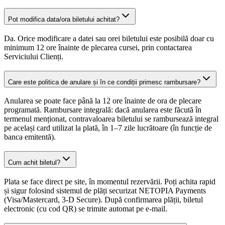
Pot modifica data/ora biletului achitat?
Da. Orice modificare a datei sau orei biletului este posibilă doar cu
minimum 12 ore înainte de plecarea cursei, prin contactarea
Serviciului Clienți.
Care este politica de anulare și în ce condiții primesc rambursare?
Anularea se poate face până la 12 ore înainte de ora de plecare
programată. Rambursare integrală: dacă anularea este făcută în
termenul menționat, contravaloarea biletului se rambursează integral
pe același card utilizat la plată, în 1–7 zile lucrătoare (în funcție de
banca emitentă).
Cum achit biletul?
Plata se face direct pe site, în momentul rezervării. Poți achita rapid
și sigur folosind sistemul de plăți securizat NETOPIA Payments
(Visa/Mastercard, 3-D Secure). După confirmarea plății, biletul
electronic (cu cod QR) se trimite automat pe e-mail.