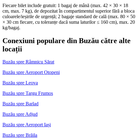
Fiecare bilet include gratuit: 1 bagaj de mână (max. 42 × 30 × 18
cm, max. 7 kg), de depozitat în compartimentul superior fără a bloca
culoarele/ieșirile de urgență; 2 bagaje standard de cală (max. 80 × 50
× 30 cm fiecare, cu toleranțe dacă suma laturilor ≤ 160 cm), max. 20
kg/bagaj.
Conexiuni populare din Buzău către alte
locații
Buzău spre Râmnicu Sărat
Buzău spre Aeroport Otopeni
Buzău spre Leova
Buzău spre Targu Frumos
Buzău spre Barlad
Buzău spre Adjud
Buzău spre Aeroport Iași
Buzău spre Brăila