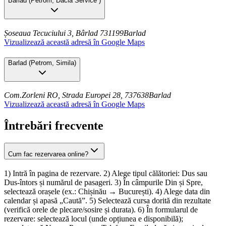
Barlad
(
Petrom, Dacia Service
)
Șoseaua Tecuciului 3, Bârlad 731199
Barlad
Vizualizează această adresă în Google Maps
Barlad
(
Petrom, Simila
)
Com.Zorleni RO, Strada Europei 28, 737638
Barlad
Vizualizează această adresă în Google Maps
Întrebări frecvente
Cum fac rezervarea online?
1) Intră în pagina de rezervare. 2) Alege tipul călătoriei: Dus sau
Dus-întors și numărul de pasageri. 3) În câmpurile Din și Spre,
selectează orașele (ex.: Chișinău → București). 4) Alege data din
calendar și apasă „Caută”. 5) Selectează cursa dorită din rezultate
(verifică orele de plecare/sosire și durata). 6) În formularul de
rezervare: selectează locul (unde opțiunea e disponibilă);