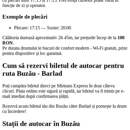
cu plecări între 17:15 și 17:15. Frecvența curselor poate varia în
funcție de zi și operator.
Exemple de plecări
Plecare: 17:15 — Sosire: 20:00
Călătoria durează aproximativ 2h 45m, iar prețurile încep de la
100
RON
.
Pe durata drumului te bucuri de confort modern - Wi-Fi gratuit, prize
pentru dispozitive și loc garantat.
Cum să rezervi biletul de autocar pentru
ruta Buzău - Barlad
Poți cumpăra biletul direct pe Mirtrans Express în doar câteva
clicuri. Plata online este sigură și rapidă, iar biletul va fi trimis pe e-
mail imediat după confirmarea plății.
Rezervă acum biletul tău din Buzău către Barlad și pornește la drum
cu încredere!
Stații de autocar în Buzău