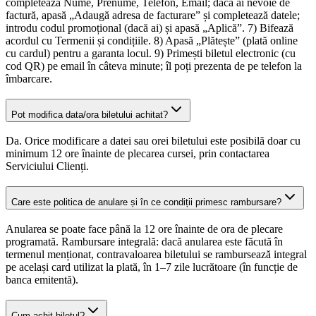
completează Nume, Prenume, Telefon, Email; dacă ai nevoie de
factură, apasă „Adaugă adresa de facturare” și completează datele;
introdu codul promoțional (dacă ai) și apasă „Aplică”. 7) Bifează
acordul cu Termenii și condițiile. 8) Apasă „Plătește” (plată online
cu cardul) pentru a garanta locul. 9) Primești biletul electronic (cu
cod QR) pe email în câteva minute; îl poți prezenta de pe telefon la
îmbarcare.
Pot modifica data/ora biletului achitat?
Da. Orice modificare a datei sau orei biletului este posibilă doar cu
minimum 12 ore înainte de plecarea cursei, prin contactarea
Serviciului Clienți.
Care este politica de anulare și în ce condiții primesc rambursare?
Anularea se poate face până la 12 ore înainte de ora de plecare
programată. Rambursare integrală: dacă anularea este făcută în
termenul menționat, contravaloarea biletului se rambursează integral
pe același card utilizat la plată, în 1–7 zile lucrătoare (în funcție de
banca emitentă).
Cum achit biletul?