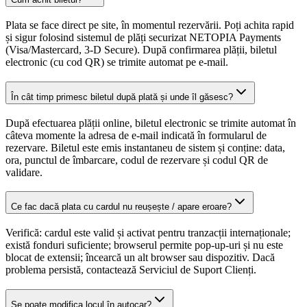
Plata se face direct pe site, în momentul rezervării. Poți achita rapid
și sigur folosind sistemul de plăți securizat NETOPIA Payments
(Visa/Mastercard, 3-D Secure). După confirmarea plății, biletul
electronic (cu cod QR) se trimite automat pe e-mail.
În cât timp primesc biletul după plată și unde îl găsesc?
După efectuarea plății online, biletul electronic se trimite automat în
câteva momente la adresa de e-mail indicată în formularul de
rezervare. Biletul este emis instantaneu de sistem și conține: data,
ora, punctul de îmbarcare, codul de rezervare și codul QR de
validare.
Ce fac dacă plata cu cardul nu reușește / apare eroare?
Verifică: cardul este valid și activat pentru tranzacții internaționale;
există fonduri suficiente; browserul permite pop-up-uri și nu este
blocat de extensii; încearcă un alt browser sau dispozitiv. Dacă
problema persistă, contactează Serviciul de Suport Clienți.
Se poate modifica locul în autocar?