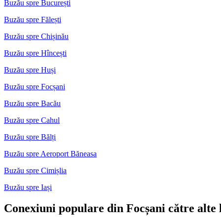
Buzău spre București
Buzău spre Fălești
Buzău spre Chișinău
Buzău spre Hîncești
Buzău spre Huși
Buzău spre Focșani
Buzău spre Bacău
Buzău spre Cahul
Buzău spre Bălți
Buzău spre Aeroport Băneasa
Buzău spre Cimișlia
Buzău spre Iași
Conexiuni populare din Focșani către alte l