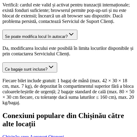
Verifică: cardul este valid și activat pentru tranzacții internaționale;
există fonduri suficiente; browserul permite pop-up-uri și nu este
blocat de extensii; încearcă un alt browser sau dispozitiv. Dacă
problema persistă, contactează Serviciul de Suport Clienți.
Se poate modifica locul în autocar?
Da, modificarea locului este posibilă în limita locurilor disponibile și
prin contactarea Serviciului Clienți.
Ce bagaje sunt incluse?
Fiecare bilet include gratuit: 1 bagaj de mână (max. 42 × 30 × 18
cm, max. 7 kg), de depozitat în compartimentul superior fără a bloca
culoarele/ieșirile de urgență; 2 bagaje standard de cală (max. 80 × 50
× 30 cm fiecare, cu toleranțe dacă suma laturilor ≤ 160 cm), max. 20
kg/bagaj.
Conexiuni populare din Chișinău către
alte locații
Chișinău spre Aeroport Otopeni