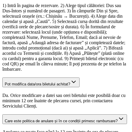
1) Intră în pagina de rezervare. 2) Alege tipul călătoriei: Dus sau
Dus-întors și numărul de pasageri. 3) În câmpurile Din și Spre,
selectează orașele (ex.: Chișinău → București). 4) Alege data din
calendar și apasă „Caută”. 5) Selectează cursa dorită din rezultate
(verifică orele de plecare/sosire și durata). 6) În formularul de
rezervare: selectează locul (unde opțiunea e disponibilă);
completează Nume, Prenume, Telefon, Email; dacă ai nevoie de
factură, apasă „Adaugă adresa de facturare” și completează datele;
introdu codul promoțional (dacă ai) și apasă „Aplică”. 7) Bifează
acordul cu Termenii și condițiile. 8) Apasă „Plătește” (plată online
cu cardul) pentru a garanta locul. 9) Primești biletul electronic (cu
cod QR) pe email în câteva minute; îl poți prezenta de pe telefon la
îmbarcare.
Pot modifica data/ora biletului achitat?
Da. Orice modificare a datei sau orei biletului este posibilă doar cu
minimum 12 ore înainte de plecarea cursei, prin contactarea
Serviciului Clienți.
Care este politica de anulare și în ce condiții primesc rambursare?
Anularea se poate face până la 12 ore înainte de ora de plecare