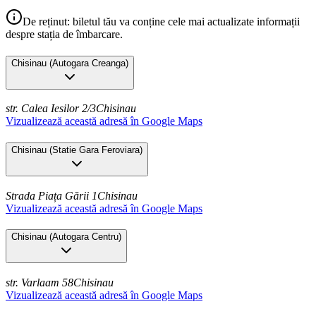
De reținut: biletul tău va conține cele mai actualizate informații
despre stația de îmbarcare.
Chisinau
(
Autogara Creanga
)
str. Calea Iesilor 2/3
Chisinau
Vizualizează această adresă în Google Maps
Chisinau
(
Statie Gara Feroviara
)
Strada Piața Gării 1
Chisinau
Vizualizează această adresă în Google Maps
Chisinau
(
Autogara Centru
)
str. Varlaam 58
Chisinau
Vizualizează această adresă în Google Maps