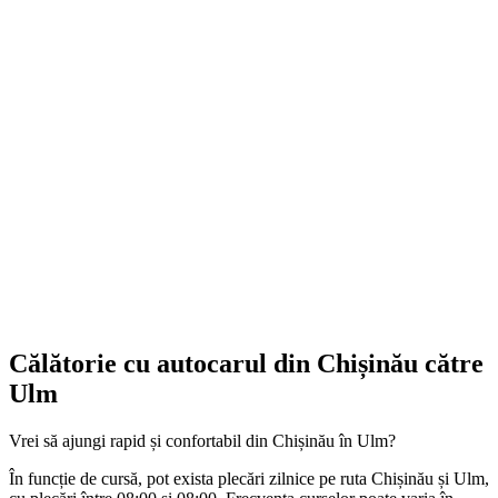
Călătorie cu autocarul din Chișinău către
Ulm
Vrei să ajungi rapid și confortabil din Chișinău în Ulm?
În funcție de cursă, pot exista plecări zilnice pe ruta Chișinău și Ulm,