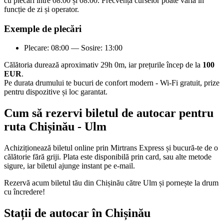
cu plecări între 08:00 și 08:00. Frecvența curselor poate varia în
funcție de zi și operator.
Exemple de plecări
Plecare: 08:00 — Sosire: 13:00
Călătoria durează aproximativ 29h 0m, iar prețurile încep de la
100
EUR
.
Pe durata drumului te bucuri de confort modern - Wi-Fi gratuit, prize
pentru dispozitive și loc garantat.
Cum să rezervi biletul de autocar pentru
ruta Chișinău - Ulm
Achiziționează biletul online prin Mirtrans Express și bucură-te de o
călătorie fără griji. Plata este disponibilă prin card, sau alte metode
sigure, iar biletul ajunge instant pe e-mail.
Rezervă acum biletul tău din Chișinău către Ulm și pornește la drum
cu încredere!
Stații de autocar în Chișinău