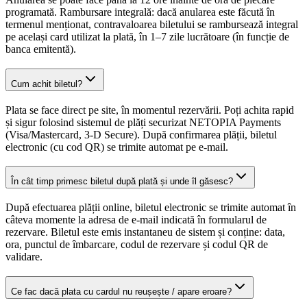
programată. Rambursare integrală: dacă anularea este făcută în
termenul menționat, contravaloarea biletului se rambursează integral
pe același card utilizat la plată, în 1–7 zile lucrătoare (în funcție de
banca emitentă).
Cum achit biletul?
Plata se face direct pe site, în momentul rezervării. Poți achita rapid
și sigur folosind sistemul de plăți securizat NETOPIA Payments
(Visa/Mastercard, 3-D Secure). După confirmarea plății, biletul
electronic (cu cod QR) se trimite automat pe e-mail.
În cât timp primesc biletul după plată și unde îl găsesc?
După efectuarea plății online, biletul electronic se trimite automat în
câteva momente la adresa de e-mail indicată în formularul de
rezervare. Biletul este emis instantaneu de sistem și conține: data,
ora, punctul de îmbarcare, codul de rezervare și codul QR de
validare.
Ce fac dacă plata cu cardul nu reușește / apare eroare?