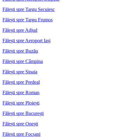
Fălești spre Targu Secuiesc
Fălești spre Targu Frumos
Fălești spre Adjud
Fălești spre Aeroport Iași
Fălești spre Buzău
Fălești spre Câmpina
Fălești spre Sinaia
Fălești spre Predeal
Fălești spre Roman
Fălești spre Ploiești
Fălești spre București
Fălești spre Onești
Fălești spre Focșani