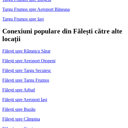
Targu Frumos spre Aeroport Băneasa
Targu Frumos spre Iași
Conexiuni populare din Fălești către alte
locații
Fălești spre Râmnicu Sărat
Fălești spre Aeroport Otopeni
Fălești spre Targu Secuiesc
Fălești spre Targu Frumos
Fălești spre Adjud
Fălești spre Aeroport Iași
Fălești spre Buzău
Fălești spre Câmpina