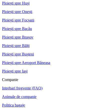
Ploiești spre Huși
Ploiești spre Onești
Ploiești spre Focșani
Ploiești spre Bacău
Ploiești spre Brașov
Ploiești spre Bălți
Ploiești spre Bușteni
Ploiești spre Aeroport Băneasa
Ploiești spre Iași
Companie
Intrebari fregvente (FAQ)
Animale de companie
Politica bagaje