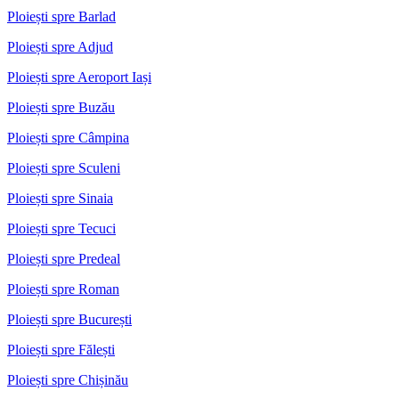
Ploiești spre Barlad
Ploiești spre Adjud
Ploiești spre Aeroport Iași
Ploiești spre Buzău
Ploiești spre Câmpina
Ploiești spre Sculeni
Ploiești spre Sinaia
Ploiești spre Tecuci
Ploiești spre Predeal
Ploiești spre Roman
Ploiești spre București
Ploiești spre Fălești
Ploiești spre Chișinău